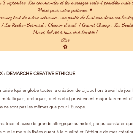
u 3 septembre. Les commandes et les messages restent possibles mais ils
Merci pour votre patience. ♥
ouvez tout de même retrouver une partie de l'univers dans ces boutiq
u / La Roche-Bernard : Chemin d'éveil / Grand Champ : La Boutik
Merci, bel été à tous et à bientôt !
Elise
✿
X : DEMARCHE CREATIVE ETHIQUE
ntaisie (qui englobe toutes la création de bijoux hors travail de joailli
s métalliques, breloques, perles etc.) proviennent majoritairement d'
s ne sont pas les mêmes que pour l'Europe.
atrice et aussi de grande allergique au nickel, j'ai pu constater que
que je me suis fixées quant à la qualité et l'éthique de mes créations