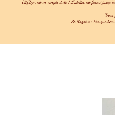
ElizZzm est en congés d'été ! L'atelier est fermé jusqu'a
Vous p
St Nazaire : Pas que bea