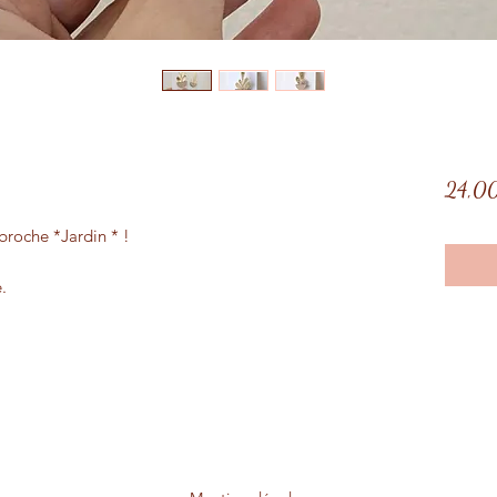
24,0
 broche *Jardin * !
.