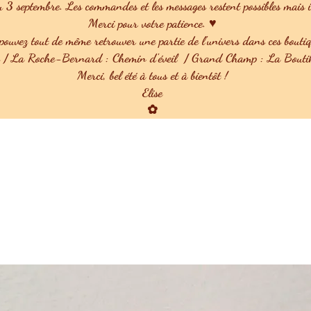
u 3 septembre. Les commandes et les messages restent possibles mais ils
Merci pour votre patience. ♥
ouvez tout de même retrouver une partie de l'univers dans ces boutiq
u / La Roche-Bernard : Chemin d'éveil / Grand Champ : La Boutik
Merci, bel été à tous et à bientôt !
Elise
✿