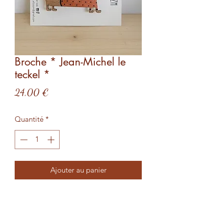
Broche * Jean-Michel le
teckel *
Prix
24,00 €
Quantité
*
Ajouter au panier
Jean-Michel, version pull cuivré à pois,
est un teckel très mignon et très sage.