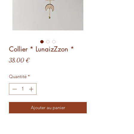
Collier * LunaizZzon *
Prix
38,00 €
Quantité
*
Ajouter au panier
Les phases de la lune à fleur de peau.
Bijou de la féminité.