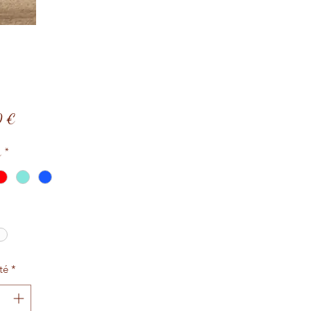
Prix
0 €
r
*
té
*