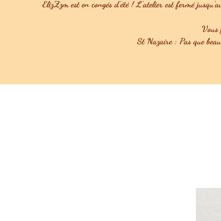
ElizZzm est en congés d'été ! L'atelier est fermé jusqu'a
Vous p
St Nazaire : Pas que bea