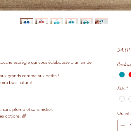
24,0
 touche espiègle qui vous éclabousse d'un air de
Couleu
t aux grands comme aux petits !
oire bois naturel
Pois
*
i sans plomb et sans nickel.
Quanti
es options. 🌈