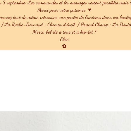
u 3 septembre. Les commandes et les messages restent possibles mais ils
Merci pour votre patience. ♥
ouvez tout de même retrouver une partie de l'univers dans ces boutiq
u / La Roche-Bernard : Chemin d'éveil / Grand Champ : La Boutik
Merci, bel été à tous et à bientôt !
Elise
✿